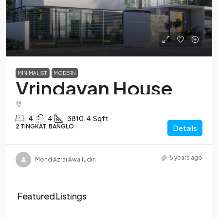
MINIMALIST
MODERN
Vrindavan House
4
4
3810.4
Sqft
2 TINGKAT, BANGLO
Details
5 years ago
Mohd Azrai Awalludin
Featured Listings