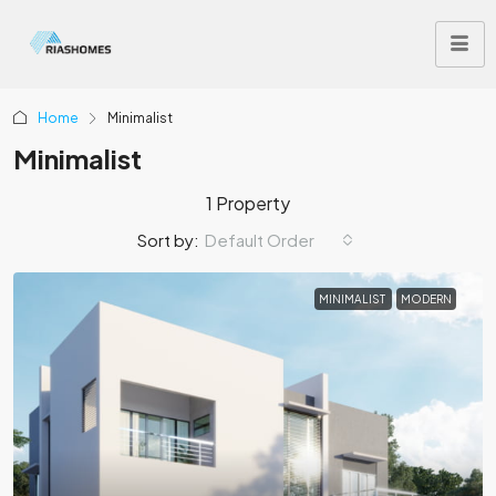
Home
Minimalist
Minimalist
1 Property
Sort by:
Default Order
MINIMALIST
MODERN