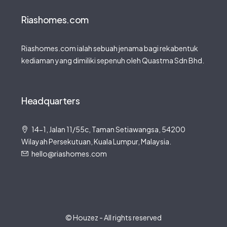
Riashomes.com
Riashomes.com ialah sebuah jenama bagi rekabentuk
kediaman yang dimiliki sepenuh oleh Quastma Sdn Bhd.
Headquarters
14-1, Jalan 11/55c, Taman Setiawangsa, 54200
Wilayah Persekutuan, Kuala Lumpur, Malaysia.
hello@riashomes.com
© Houzez - All rights reserved