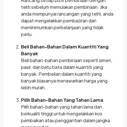
Rancang setiap butir pembinaan dengan
teliti sebelum memulakan pembinaan. Jika
anda mempunyai rancangan yang teliti, anda
dapat mengelakkan pembaziran dan
meminimumkan perbelanjaan yang tidak
perlu.
Beli Bahan-Bahan Dalam Kuantiti Yang
Banyak
Beli bahan-bahan pembinaan seperti simen,
pasir, dan batu bata dalam kuantiti yang
banyak. Pembelian dalam kuantiti yang
banyak biasanya menawarkan harga yang
lebih murah.
Pilih Bahan-Bahan Yang Tahan Lama
Pilih bahan-bahan yang tahan lama dan
berkualiti tinggi untuk mengelakkan kos
pembaikan atau penggantian dalam jangka