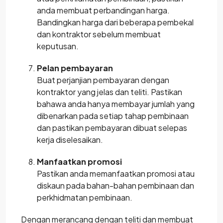
anda membuat perbandingan harga.
Bandingkan harga dari beberapa pembekal
dan kontraktor sebelum membuat
keputusan.
Pelan pembayaran
Buat perjanjian pembayaran dengan
kontraktor yang jelas dan teliti. Pastikan
bahawa anda hanya membayar jumlah yang
dibenarkan pada setiap tahap pembinaan
dan pastikan pembayaran dibuat selepas
kerja diselesaikan.
Manfaatkan promosi
Pastikan anda memanfaatkan promosi atau
diskaun pada bahan-bahan pembinaan dan
perkhidmatan pembinaan.
Dengan merancang dengan teliti dan membuat