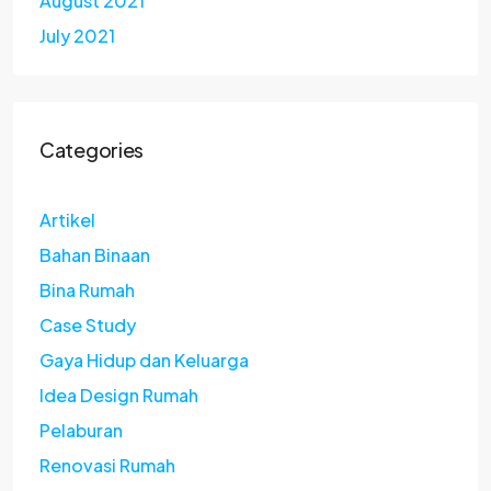
August 2021
July 2021
Categories
Artikel
Bahan Binaan
Bina Rumah
Case Study
Gaya Hidup dan Keluarga
Idea Design Rumah
Pelaburan
Renovasi Rumah