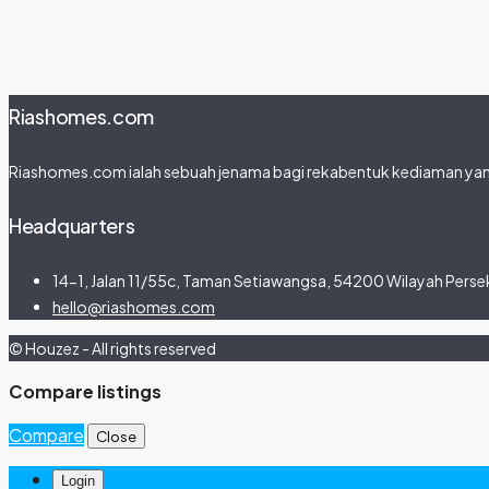
Riashomes.com
Riashomes.com ialah sebuah jenama bagi rekabentuk kediaman yang
Headquarters
14-1, Jalan 11/55c, Taman Setiawangsa, 54200 Wilayah Persek
hello@riashomes.com
© Houzez - All rights reserved
Compare listings
Compare
Close
Login