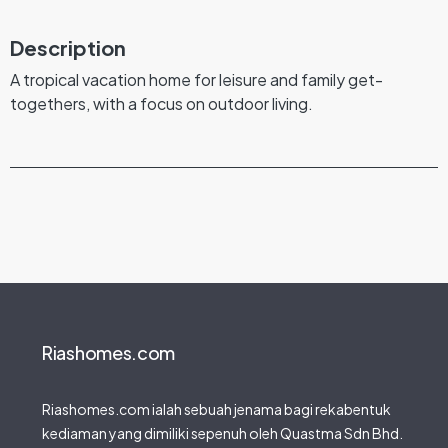
Description
A tropical vacation home for leisure and family get-
togethers, with a focus on outdoor living.
Riashomes.com
Riashomes.com ialah sebuah jenama bagi rekabentuk
kediaman yang dimiliki sepenuh oleh Quastma Sdn Bhd.