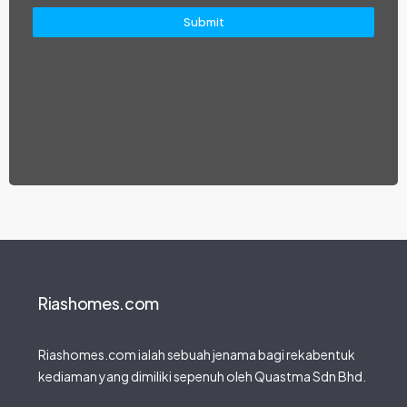
Submit
Riashomes.com
Riashomes.com ialah sebuah jenama bagi rekabentuk
kediaman yang dimiliki sepenuh oleh Quastma Sdn Bhd.