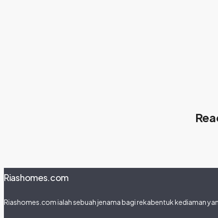
Read
Riashomes.com
Riashomes.com ialah sebuah jenama bagi rekabentuk kediaman yang