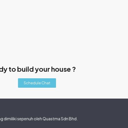
y to build your house ?
Schedule Chat
 dimiliki sepenuh oleh Quastma Sdn Bhd.