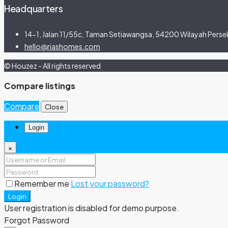
Headquarters
14-1, Jalan 11/55c, Taman Setiawangsa, 54200 Wilayah Persek
hello@riashomes.com
© Houzez - All rights reserved
Compare listings
Compare
Close
Login
×
Remember me
Lost your password?
Login
User registration is disabled for demo purpose.
Forgot Password