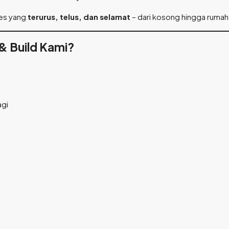
ses yang
terurus, telus, dan selamat
– dari kosong hingga rumah 
& Build Kami?
agi