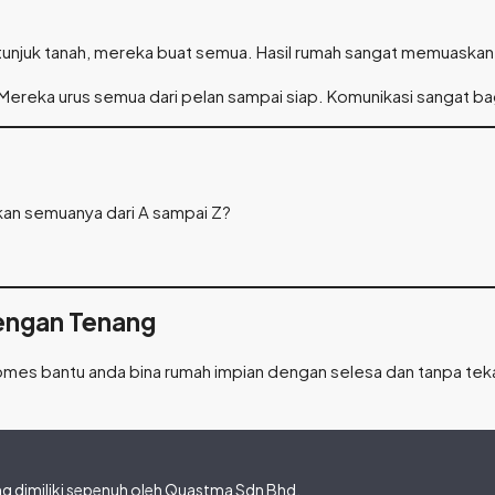
 tunjuk tanah, mereka buat semua. Hasil rumah sangat memuaskan
 Mereka urus semua dari pelan sampai siap. Komunikasi sangat ba
skan semuanya dari A sampai Z?
engan Tenang
es bantu anda bina rumah impian dengan selesa dan tanpa tekana
 dimiliki sepenuh oleh Quastma Sdn Bhd.