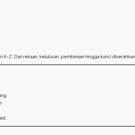
i A-Z. Dari rekaan, kelulusan, pembinaan hingga kunci diserahkan
ung
r
ild