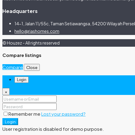
Headquarters
14-1, Jalan 11/55c, Taman Setiawangsa, 54200 Wilayah Persek
hello@riashomes.com
© Houzez - All rights reserved
Compare listings
Compare
Close
Login
×
Remember me
Lost your password?
Login
User registration is disabled for demo purpose.